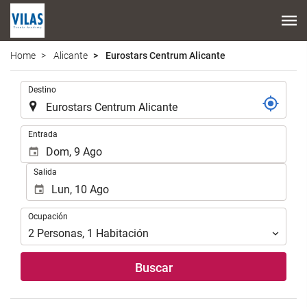
Home
Alicante
Eurostars Centrum Alicante
Introduzca
Destino
el
lugar
de
Introduzca
Entrada
destino
las
en
fechas
Salida
el
de
que
inicio
realizar
y
Ocupación
la
Ocupación
fin
búsqueda
para
2
Personas
,
1
Habitación
de
realizar
su
la
Buscar
alojamiento..
búsqueda
de
su