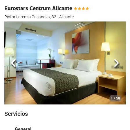
hotel.
Eurostars Centrum Alicante
Pintor Lorenzo Casanova, 33 - Alicante
Anterior
Sigui
1
/ 58
Servicios
General