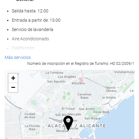
Salida hasta: 12:00
Entrada a partir de: 15:00
Servicio de lavandería
Aire Acondicionado
Calefacción
Ascensor
Más servicios
Número de inscripción en el Registro de Turismo: HO 02/2009/1
Adaptado para personas con movilidad reducida
Habitaciones No fumadores
+
Hotel no fumadores
−
Habitaciones hipoalergénicas
No admite mascotas
Comida y bebida
Restaurante a la carta