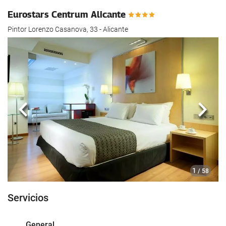
Eurostars Centrum Alicante
Pintor Lorenzo Casanova, 33 - Alicante
Anterior
Sigui
1
/ 58
Servicios
General