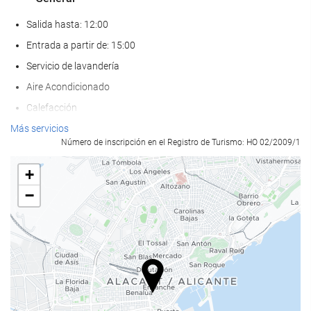
Salida hasta: 12:00
Entrada a partir de: 15:00
Servicio de lavandería
Aire Acondicionado
Calefacción
Ascensor
Más servicios
Número de inscripción en el Registro de Turismo: HO 02/2009/1
Adaptado para personas con movilidad reducida
Habitaciones No fumadores
+
Hotel no fumadores
−
Habitaciones hipoalergénicas
No admite mascotas
Comida y bebida
Restaurante a la carta