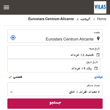
Home
آلیکانته
Eurostars Centrum Alicante
.
مقصد
.
تاریخ ورود
تاریخ خروج
ميلادى
شمسى
تعداد
تعداد مسافر
مسافر
2
تعداد افراد 
,
1
اتاق
جستجو