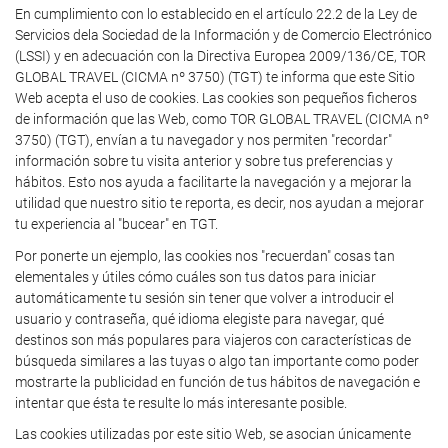
En cumplimiento con lo establecido en el artículo 22.2 de la Ley de
Servicios dela Sociedad de la Información y de Comercio Electrónico
(LSSI) y en adecuación con la Directiva Europea 2009/136/CE, TOR
GLOBAL TRAVEL (CICMA nº 3750) (TGT) te informa que este Sitio
Web acepta el uso de cookies. Las cookies son pequeños ficheros
de información que las Web, como TOR GLOBAL TRAVEL (CICMA nº
3750) (TGT), envían a tu navegador y nos permiten "recordar"
información sobre tu visita anterior y sobre tus preferencias y
hábitos. Esto nos ayuda a facilitarte la navegación y a mejorar la
utilidad que nuestro sitio te reporta, es decir, nos ayudan a mejorar
tu experiencia al "bucear" en TGT.
Por ponerte un ejemplo, las cookies nos "recuerdan" cosas tan
elementales y útiles cómo cuáles son tus datos para iniciar
automáticamente tu sesión sin tener que volver a introducir el
usuario y contraseña, qué idioma elegiste para navegar, qué
destinos son más populares para viajeros con características de
búsqueda similares a las tuyas o algo tan importante como poder
mostrarte la publicidad en función de tus hábitos de navegación e
intentar que ésta te resulte lo más interesante posible.
Las cookies utilizadas por este sitio Web, se asocian únicamente