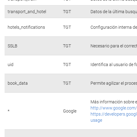
transport_and_hotel
TGT
Datos de la última busq
hotels_notifications
TGT
Configuración interna de
SSLB
TGT
Necesario para el correc
uid
TGT
Identifica al usuario de
book_data
TGT
Permite agilizar el proce
Más información sobre e
http://www.google.com/
*
Google
https://developers.googl
usage