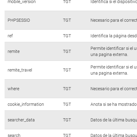
mobile_version
TGT
Identifica si el dispositiv
PHPSESSID
TGT
Necesario para el correc
ref
TGT
Identifica la página desde
Permite identificar si el
remite
TGT
una pagina externa.
Permite identificar si el
remite_travel
TGT
una pagina externa.
where
TGT
Necesario para el correc
cookie_information
TGT
Anota si se ha mostrado e
searcher_data
TGT
Datos de la última busq
search
TGT
Datos de la última busq