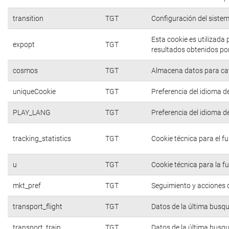
transition
TGT
Configuración del siste
Esta cookie es utilizada
expopt
TGT
resultados obtenidos por
cosmos
TGT
Almacena datos para cate
uniqueCookie
TGT
Preferencia del idioma d
PLAY_LANG
TGT
Preferencia del idioma d
tracking_statistics
TGT
Cookie técnica para el f
u
TGT
Cookie técnica para la f
mkt_pref
TGT
Seguimiento y acciones d
transport_flight
TGT
Datos de la última busq
transport_train
TGT
Datos de la última busq