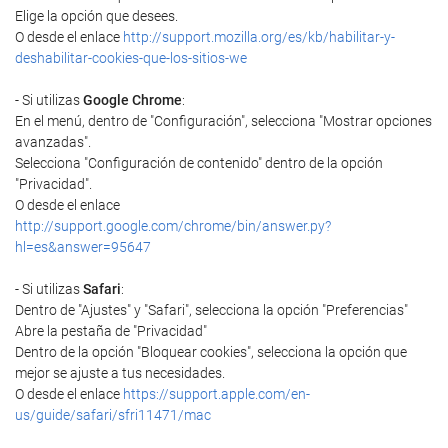
Elige la opción que desees.
O desde el enlace
http://support.mozilla.org/es/kb/habilitar-y-
deshabilitar-cookies-que-los-sitios-we
- Si utilizas
Google Chrome
:
En el menú, dentro de "Configuración", selecciona "Mostrar opciones
avanzadas".
Selecciona "Configuración de contenido" dentro de la opción
"Privacidad".
O desde el enlace
http://support.google.com/chrome/bin/answer.py?
hl=es&answer=95647
- Si utilizas
Safari
:
Dentro de "Ajustes" y "Safari", selecciona la opción "Preferencias"
Abre la pestaña de "Privacidad"
Dentro de la opción "Bloquear cookies", selecciona la opción que
mejor se ajuste a tus necesidades.
O desde el enlace
https://support.apple.com/en-
us/guide/safari/sfri11471/mac