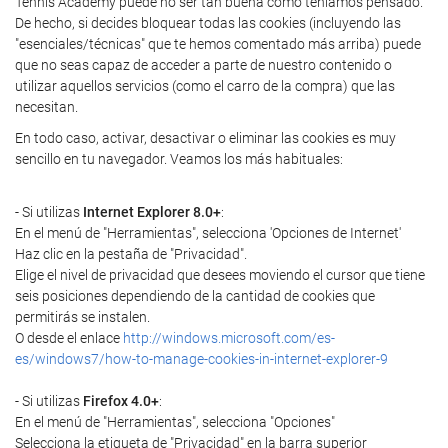
Tennis Academy puede no ser tan buena como teníamos pensado.
De hecho, si decides bloquear todas las cookies (incluyendo las
"esenciales/técnicas" que te hemos comentado más arriba) puede
que no seas capaz de acceder a parte de nuestro contenido o
utilizar aquellos servicios (como el carro de la compra) que las
necesitan.
En todo caso, activar, desactivar o eliminar las cookies es muy
sencillo en tu navegador. Veamos los más habituales:
- Si utilizas
Internet Explorer 8.0+
:
En el menú de "Herramientas", selecciona 'Opciones de Internet'
Haz clic en la pestaña de "Privacidad".
Elige el nivel de privacidad que desees moviendo el cursor que tiene
seis posiciones dependiendo de la cantidad de cookies que
permitirás se instalen.
O desde el enlace
http://windows.microsoft.com/es-
es/windows7/how-to-manage-cookies-in-internet-explorer-9
- Si utilizas
Firefox 4.0+
:
En el menú de "Herramientas", selecciona "Opciones"
Selecciona la etiqueta de "Privacidad" en la barra superior