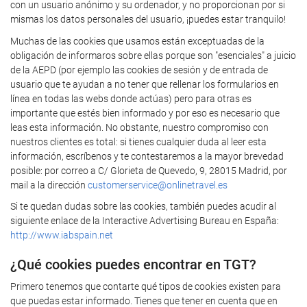
con un usuario anónimo y su ordenador, y no proporcionan por si
mismas los datos personales del usuario, ¡puedes estar tranquilo!
Muchas de las cookies que usamos están exceptuadas de la
obligación de informaros sobre ellas porque son "esenciales" a juicio
de la AEPD (por ejemplo las cookies de sesión y de entrada de
usuario que te ayudan a no tener que rellenar los formularios en
línea en todas las webs donde actúas) pero para otras es
importante que estés bien informado y por eso es necesario que
leas esta información. No obstante, nuestro compromiso con
nuestros clientes es total: si tienes cualquier duda al leer esta
información, escríbenos y te contestaremos a la mayor brevedad
posible: por correo a C/ Glorieta de Quevedo, 9, 28015 Madrid, por
mail a la dirección
customerservice@onlinetravel.es
Si te quedan dudas sobre las cookies, también puedes acudir al
siguiente enlace de la Interactive Advertising Bureau en España:
http://www.iabspain.net
¿Qué cookies puedes encontrar en TGT?
Primero tenemos que contarte qué tipos de cookies existen para
que puedas estar informado. Tienes que tener en cuenta que en