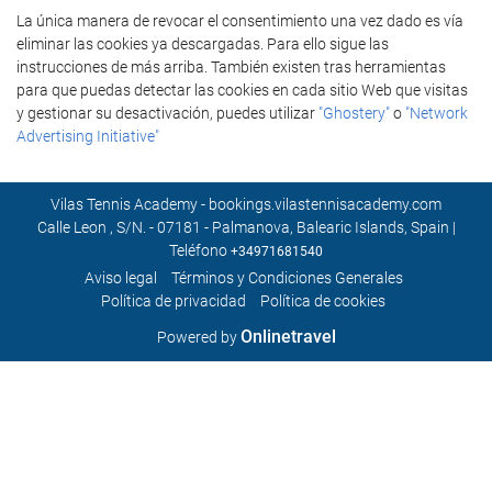
La única manera de revocar el consentimiento una vez dado es vía
eliminar las cookies ya descargadas. Para ello sigue las
instrucciones de más arriba. También existen tras herramientas
para que puedas detectar las cookies en cada sitio Web que visitas
y gestionar su desactivación, puedes utilizar
"Ghostery"
o
"Network
Advertising Initiative"
Vilas Tennis Academy - bookings.vilastennisacademy.com
Calle Leon , S/N. - 07181 - Palmanova, Balearic Islands, Spain |
Teléfono
+34971681540
Aviso legal
Términos y Condiciones Generales
Polí­tica de privacidad
Política de cookies
Onlinetravel
Powered by