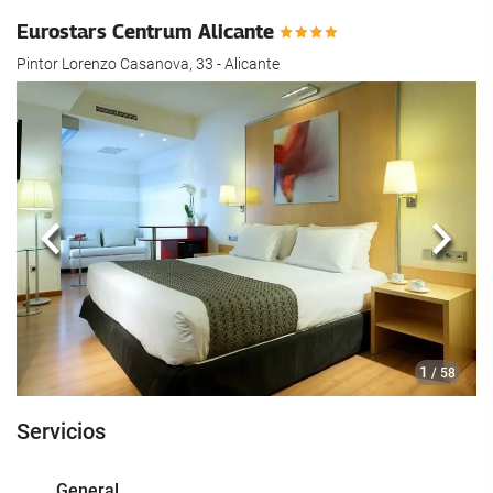
Eurostars Centrum Alicante
Pintor Lorenzo Casanova, 33 - Alicante
Anterior
Sigui
1
/ 58
Servicios
General