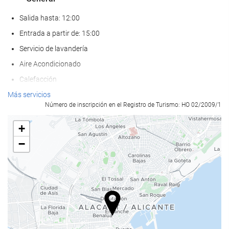
Salida hasta: 12:00
Entrada a partir de: 15:00
Servicio de lavandería
Aire Acondicionado
Calefacción
Ascensor
Más servicios
Número de inscripción en el Registro de Turismo: HO 02/2009/1
Adaptado para personas con movilidad reducida
Habitaciones No fumadores
+
Hotel no fumadores
−
Habitaciones hipoalergénicas
No admite mascotas
Comida y bebida
Restaurante a la carta