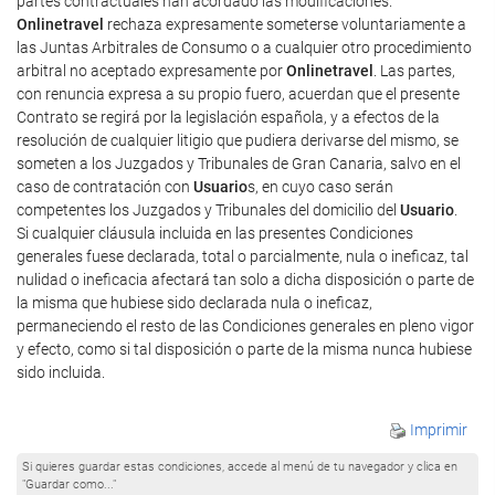
partes contractuales han acordado las modificaciones.
Onlinetravel
rechaza expresamente someterse voluntariamente a
las Juntas Arbitrales de Consumo o a cualquier otro procedimiento
arbitral no aceptado expresamente por
Onlinetravel
. Las partes,
con renuncia expresa a su propio fuero, acuerdan que el presente
Contrato se regirá por la legislación española, y a efectos de la
resolución de cualquier litigio que pudiera derivarse del mismo, se
someten a los Juzgados y Tribunales de Gran Canaria, salvo en el
caso de contratación con
Usuario
s, en cuyo caso serán
competentes los Juzgados y Tribunales del domicilio del
Usuario
.
Si cualquier cláusula incluida en las presentes Condiciones
generales fuese declarada, total o parcialmente, nula o ineficaz, tal
nulidad o ineficacia afectará tan solo a dicha disposición o parte de
la misma que hubiese sido declarada nula o ineficaz,
permaneciendo el resto de las Condiciones generales en pleno vigor
y efecto, como si tal disposición o parte de la misma nunca hubiese
sido incluida.
Imprimir
Si quieres guardar estas condiciones, accede al menú de tu navegador y clica en
"Guardar como..."