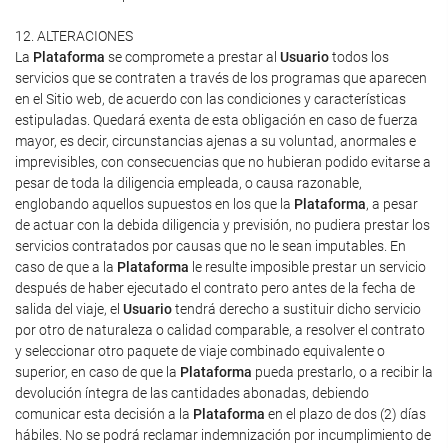
12. ALTERACIONES
La
Plataforma
se compromete a prestar al
Usuario
todos los
servicios que se contraten a través de los programas que aparecen
en el Sitio web, de acuerdo con las condiciones y características
estipuladas. Quedará exenta de esta obligación en caso de fuerza
mayor, es decir, circunstancias ajenas a su voluntad, anormales e
imprevisibles, con consecuencias que no hubieran podido evitarse a
pesar de toda la diligencia empleada, o causa razonable,
englobando aquellos supuestos en los que la
Plataforma
, a pesar
de actuar con la debida diligencia y previsión, no pudiera prestar los
servicios contratados por causas que no le sean imputables. En
caso de que a la
Plataforma
le resulte imposible prestar un servicio
después de haber ejecutado el contrato pero antes de la fecha de
salida del viaje, el
Usuario
tendrá derecho a sustituir dicho servicio
por otro de naturaleza o calidad comparable, a resolver el contrato
y seleccionar otro paquete de viaje combinado equivalente o
superior, en caso de que la
Plataforma
pueda prestarlo, o a recibir la
devolución íntegra de las cantidades abonadas, debiendo
comunicar esta decisión a la
Plataforma
en el plazo de dos (2) días
hábiles. No se podrá reclamar indemnización por incumplimiento de