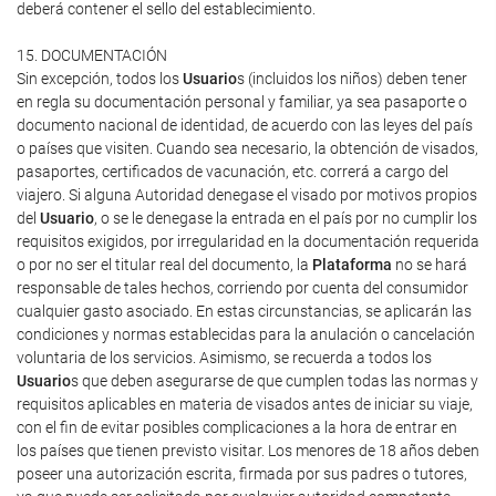
deberá contener el sello del establecimiento.
15. DOCUMENTACIÓN
Sin excepción, todos los
Usuario
s (incluidos los niños) deben tener
en regla su documentación personal y familiar, ya sea pasaporte o
documento nacional de identidad, de acuerdo con las leyes del país
o países que visiten. Cuando sea necesario, la obtención de visados,
pasaportes, certificados de vacunación, etc. correrá a cargo del
viajero. Si alguna Autoridad denegase el visado por motivos propios
del
Usuario
, o se le denegase la entrada en el país por no cumplir los
requisitos exigidos, por irregularidad en la documentación requerida
o por no ser el titular real del documento, la
Plataforma
no se hará
responsable de tales hechos, corriendo por cuenta del consumidor
cualquier gasto asociado. En estas circunstancias, se aplicarán las
condiciones y normas establecidas para la anulación o cancelación
voluntaria de los servicios. Asimismo, se recuerda a todos los
Usuario
s que deben asegurarse de que cumplen todas las normas y
requisitos aplicables en materia de visados antes de iniciar su viaje,
con el fin de evitar posibles complicaciones a la hora de entrar en
los países que tienen previsto visitar. Los menores de 18 años deben
poseer una autorización escrita, firmada por sus padres o tutores,