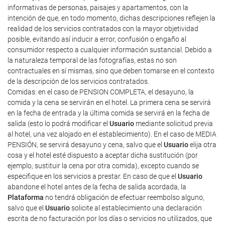
informativas de personas, paisajes y apartamentos, con la
intención de que, en todo momento, dichas descripciones reflejen la
realidad de los servicios contratados con la mayor objetividad
posible, evitando así inducir a error, confusión o engaño al
consumidor respecto a cualquier información sustancial. Debido a
la naturaleza temporal de las fotografías, estas no son
contractuales en sí mismas, sino que deben tomarse en el contexto
de la descripción de los servicios contratados.
Comidas: en el caso de PENSION COMPLETA, el desayuno, la
comida y la cena se servirán en el hotel. La primera cena se servirá
en la fecha de entrada y la última comida se servirá en la fecha de
salida (esto lo podrá modificar el
Usuario
mediante solicitud previa
al hotel, una vez alojado en el establecimiento). En el caso de MEDIA
PENSIÓN, se servirá desayuno y cena, salvo que el
Usuario
elija otra
cosa y el hotel esté dispuesto a aceptar dicha sustitución (por
ejemplo, sustituir la cena por otra comida), excepto cuando se
especifique en los servicios a prestar. En caso de que el
Usuario
abandone el hotel antes de la fecha de salida acordada, la
Plataforma
no tendrá obligación de efectuar reembolso alguno,
salvo que el
Usuario
solicite al establecimiento una declaración
escrita de no facturación por los días o servicios no utilizados, que