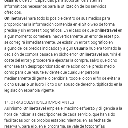
Usuario
o de su incapacidad para soportar los sistemas
informáticos necesarios para la utilización de los servicios
ofrecidos.
Onlinetravel
hará todo lo posible dentro de sus medios para
proporcionar la información contenida en el Sitio web de forma
precisa y sin errores tipográficos. En el caso de que
Onlinetravel
en
algún momento cometiera inadvertidamente un error de este tipo,
se corregirá inmediatamente. De existir un error tipográfico en
alguno de los precios indicados y algún
Usuario
hubiera tomado la
decisión de compra basada en dicho error,
Onlinetravel
asumirá el
coste del error y procederá a ejecutar la compra, salvo que dicho
error sea tan desproporcionado en relación con el precio medio
como para que resulte evidente que cualquier persona
medianamente diligente lo percibiría, todo ello con el fin de evitar a
dicho
Usuario
un lucro ilícito o un abuso de derecho, tipificado en la
legislación española vigente.
14. OTRAS CUESTIONES IMPORTANTES
Asimismo,
Onlinetravel
emplea el máximo esfuerzo y diligencia a la
hora de indicar las descripciones de cada servicio, que han sido
facilitadas por los propios establecimientos, en las fechas de
reserva y, para ello, en el programa, se vale de fotografías