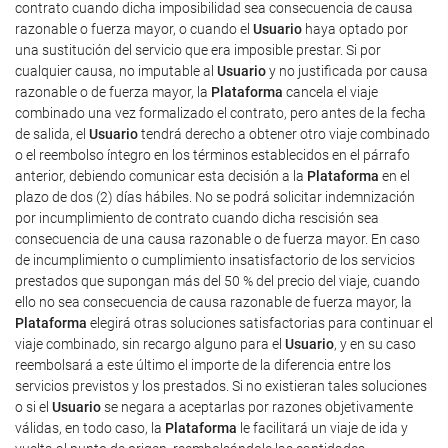
contrato cuando dicha imposibilidad sea consecuencia de causa
razonable o fuerza mayor, o cuando el
Usuario
haya optado por
una sustitución del servicio que era imposible prestar. Si por
cualquier causa, no imputable al
Usuario
y no justificada por causa
razonable o de fuerza mayor, la
Plataforma
cancela el viaje
combinado una vez formalizado el contrato, pero antes de la fecha
de salida, el
Usuario
tendrá derecho a obtener otro viaje combinado
o el reembolso íntegro en los términos establecidos en el párrafo
anterior, debiendo comunicar esta decisión a la
Plataforma
en el
plazo de dos (2) días hábiles. No se podrá solicitar indemnización
por incumplimiento de contrato cuando dicha rescisión sea
consecuencia de una causa razonable o de fuerza mayor. En caso
de incumplimiento o cumplimiento insatisfactorio de los servicios
prestados que supongan más del 50 % del precio del viaje, cuando
ello no sea consecuencia de causa razonable de fuerza mayor, la
Plataforma
elegirá otras soluciones satisfactorias para continuar el
viaje combinado, sin recargo alguno para el
Usuario
, y en su caso
reembolsará a este último el importe de la diferencia entre los
servicios previstos y los prestados. Si no existieran tales soluciones
o si el
Usuario
se negara a aceptarlas por razones objetivamente
válidas, en todo caso, la
Plataforma
le facilitará un viaje de ida y