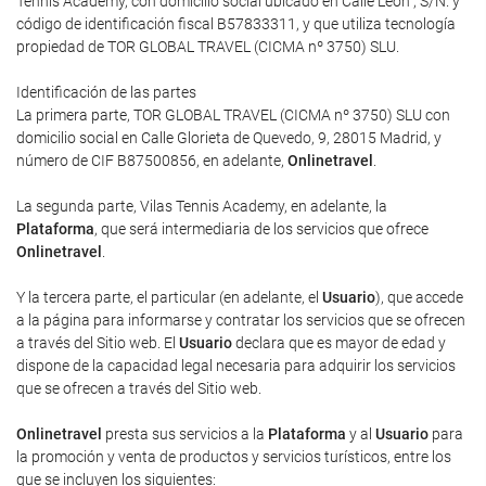
Tennis Academy, con domicilio social ubicado en Calle Leon , S/N. y
código de identificación fiscal B57833311, y que utiliza tecnología
propiedad de TOR GLOBAL TRAVEL (CICMA nº 3750) SLU.
Identificación de las partes
La primera parte, TOR GLOBAL TRAVEL (CICMA nº 3750) SLU con
domicilio social en Calle Glorieta de Quevedo, 9, 28015 Madrid, y
número de CIF B87500856, en adelante,
Onlinetravel
.
La segunda parte, Vilas Tennis Academy, en adelante, la
Plataforma
, que será intermediaria de los servicios que ofrece
Onlinetravel
.
Y la tercera parte, el particular (en adelante, el
Usuario
), que accede
a la página para informarse y contratar los servicios que se ofrecen
a través del Sitio web. El
Usuario
declara que es mayor de edad y
dispone de la capacidad legal necesaria para adquirir los servicios
que se ofrecen a través del Sitio web.
Onlinetravel
presta sus servicios a la
Plataforma
y al
Usuario
para
la promoción y venta de productos y servicios turísticos, entre los
que se incluyen los siguientes: