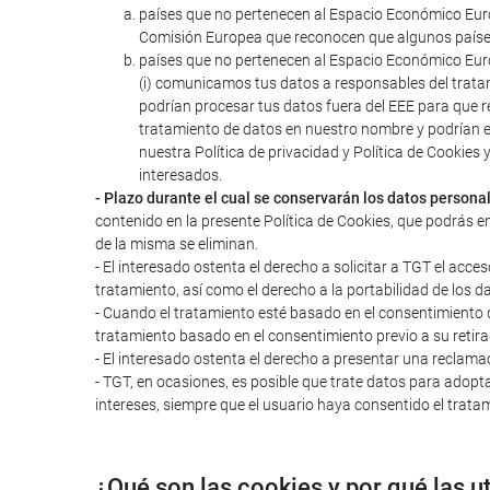
países que no pertenecen al Espacio Económico Euro
Comisión Europea que reconocen que algunos paíse
países que no pertenecen al Espacio Económico Euro
(i) comunicamos tus datos a responsables del trata
podrían procesar tus datos fuera del EEE para que r
tratamiento de datos en nuestro nombre y podrían 
nuestra Política de privacidad y Política de Cookie
interesados.
- Plazo durante el cual se conservarán los datos persona
contenido en la presente Política de Cookies, que podrás e
de la misma se eliminan.
- El interesado ostenta el derecho a solicitar a TGT el acces
tratamiento, así como el derecho a la portabilidad de los d
- Cuando el tratamiento esté basado en el consentimiento del
tratamiento basado en el consentimiento previo a su retira
- El interesado ostenta el derecho a presentar una reclama
- TGT, en ocasiones, es posible que trate datos para adopta
intereses, siempre que el usuario haya consentido el tratam
¿Qué son las cookies y por qué las u