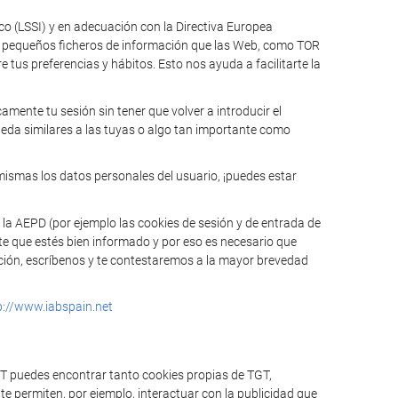
ico (LSSI) y en adecuación con la Directiva Europea
n pequeños ficheros de información que las Web, como TOR
tus preferencias y hábitos. Esto nos ayuda a facilitarte la
mente tu sesión sin tener que volver a introducir el
ueda similares a las tuyas o algo tan importante como
mismas los datos personales del usuario, ¡puedes estar
 la AEPD (por ejemplo las cookies de sesión y de entrada de
te que estés bien informado y por eso es necesario que
mación, escríbenos y te contestaremos a la mayor brevedad
p://www.iabspain.net
GT puedes encontrar tanto cookies propias de TGT,
e permiten, por ejemplo, interactuar con la publicidad que