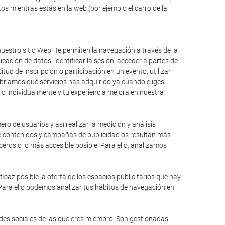
s mientras estás en la web (por ejemplo el carro de la
uestro sitio Web. Te permiten la navegación a través de la
icación de datos, identificar la sesión, acceder a partes de
itud de inscripción o participación en un evento, utilizar
bríamos qué servicios has adquirido ya cuando eliges
io individualmente y tu experiencia mejora en nuestra
ro de usuarios y así realizar la medición y análisis
qué contenidos y campañas de publicidad os resultan más
éroslo lo más accesible posible. Para ello, analizamos
caz posible la oferta de los espacios publicitarios que hay
 Para ello podemos analizar tus hábitos de navegación en
edes sociales de las que eres miembro. Son gestionadas