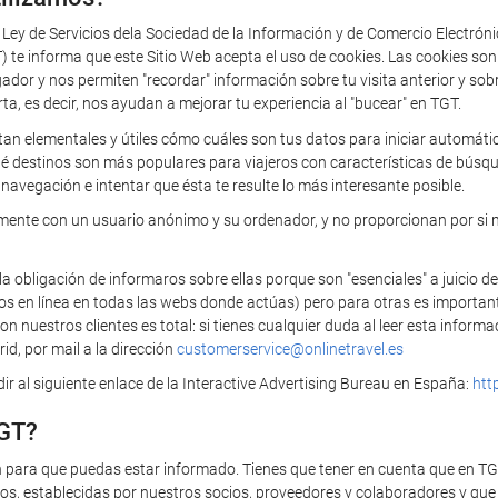
a Ley de Servicios dela Sociedad de la Información y de Comercio Electrón
 informa que este Sitio Web acepta el uso de cookies. Las cookies so
 y nos permiten "recordar" información sobre tu visita anterior y sobre 
rta, es decir, nos ayudan a mejorar tu experiencia al "bucear" en TGT.
tan elementales y útiles cómo cuáles son tus datos para iniciar automática
ué destinos son más populares para viajeros con características de búsq
navegación e intentar que ésta te resulte lo más interesante posible.
camente con un usuario anónimo y su ordenador, y no proporcionan por si 
bligación de informaros sobre ellas porque son "esenciales" a juicio de
ios en línea en todas las webs donde actúas) pero para otras es importan
 nuestros clientes es total: si tienes cualquier duda al leer esta infor
id, por mail a la dirección
customerservice@onlinetravel.es
r al siguiente enlace de la Interactive Advertising Bureau en España:
htt
TGT?
n para que puedas estar informado. Tienes que tener en cuenta que en T
s, establecidas por nuestros socios, proveedores y colaboradores y que t