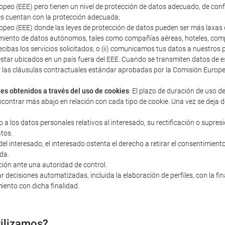
peo (EEE) pero tienen un nivel de protección de datos adecuado, de con
s cuentan con la protección adecuada;
peo (EEE) donde las leyes de protección de datos pueden ser más laxas q
miento de datos autónomos, tales como compañías aéreas, hoteles, compañ
ecibas los servicios solicitados; o (ii) comunicamos tus datos a nuestro
estar ubicados en un país fuera del EEE. Cuando se transmiten datos d
s y las cláusulas contractuales estándar aprobadas por la Comisión Euro
les obtenidos a través del uso de cookies
: El plazo de duración de uso d
ncontrar más abajo en relación con cada tipo de cookie. Una vez se deja d
o a los datos personales relativos al interesado, su rectificación o supres
atos.
 interesado, el interesado ostenta el derecho a retirar el consentimiento 
da.
ción ante una autoridad de control.
r decisiones automatizadas, incluida la elaboración de perfiles, con la fi
iento con dicha finalidad.
tilizamos?