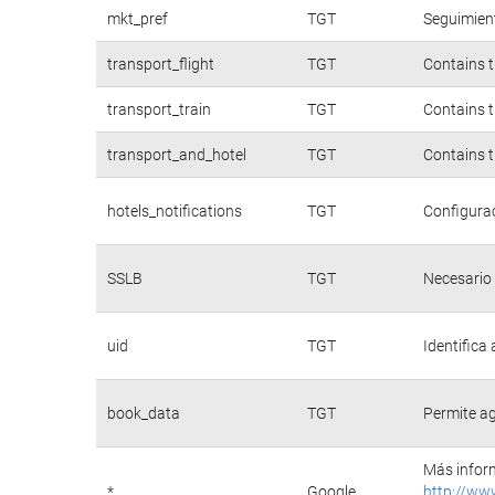
mkt_pref
TGT
Seguimient
transport_flight
TGT
Contains t
transport_train
TGT
Contains t
transport_and_hotel
TGT
Contains t
hotels_notifications
TGT
Configurac
SSLB
TGT
Necesario 
uid
TGT
Identifica
book_data
TGT
Permite ag
Más inform
*
Google
http://ww