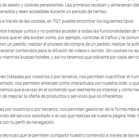
de sesión y cookies persistentes. Las primeras recaban y almacenan dato
enados y sean accesibles durante un período de tiempo.
s a través de las cookies, en TGT puedes encontrar los siguientes tipos:
os trabajar juntos y no podrías acceder a todas las funcionalidades de n
icios que en ella existen como, por ejemplo, controlar el tráfico y la comun
an un pedido, realizar el proceso de compra de un pedido, realizar la solic
acenar contenidos para la difusión de videos o sonido. Sin cookies no sa
o mientras buscas hoteles, y así no tenemos que cobrarte por cada servic
en tratadas por nosotros o por terceros, nos permiten cuantificar el núme
io ofertado: nos permiten entender cómo interactuáis con nuestra Web. o 
enemos que avanzar en el contenido que realmente os interesa y cómo hac
 de mejorar la oferta de productos o servicios que os ofrecemos.
as por nosotros o por terceros, nos permiten gestionar de la forma más efi
nido del servicio solicitado o al uso que realizas de nuestra página Web.
 con tu perfil de navegación.
 técnicas que te permiten compartir nuestro contenido a través de las r