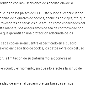
formidad con las «Decisiones de Adecuación» de la
ue las de los países del EEE. Esto puede suceder cuando:
ías de alquileres de coches, agencias de viajes, etc. que
s proveedores de servicios que actúan como encargados del
e esta manera, nos aseguramos de sea de conformidad con
pea que garantizan una protección adecuada de los
e cada cookie se encuentra especificado en el cuadro
e emplear cada tipo de cookie, los datos extraídos del uso
ión, la limitación de su tratamiento, a oponerse al
en cualquier momento, sin que ello afecte a la licitud del
nalidad de enviar al usuario ofertas basadas en sus