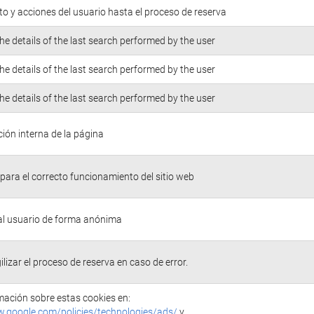
o y acciones del usuario hasta el proceso de reserva
he details of the last search performed by the user
he details of the last search performed by the user
he details of the last search performed by the user
ión interna de la página
para el correcto funcionamiento del sitio web
 al usuario de forma anónima
ilizar el proceso de reserva en caso de error.
ación sobre estas cookies en:
w.google.com/policies/technologies/ads/
y