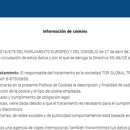
Información de cookies
016/679 DEL PARLAMENTO EUROPEO Y DEL CONSEJO de 27 de abril de 2016 
e circulación de estos datos y por el que se deroga la Directiva 95/46/CE
tratamiento
: El responsable del tratamiento es la sociedad TOR GLOBAL TR
y NIF B-87500856.
ntrarás en la presente Política de Cookies la descripción y finalidad de c
ación de la cookie y el tipo de cookie empleada.
sado y cumplimiento de obligación legal.
cnicas, viene dada debido a que el tratamiento es necesario para el cumpl
o Electrónico.
icitarias, de redes sociales y de publicidad comportamental está basada en
s una agencia de viajes internacional, también transmitimos tus datos 