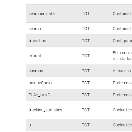
searcher_data
TGT
Contains t
search
TGT
Contains t
transition
TGT
Configurac
Esta cooki
expopt
TGT
resultados
cosmos
TGT
Almacena d
uniqueCookie
TGT
Preferenci
PLAY_LANG
TGT
Preferenci
tracking_statistics
TGT
Cookie téc
u
TGT
Cookie téc