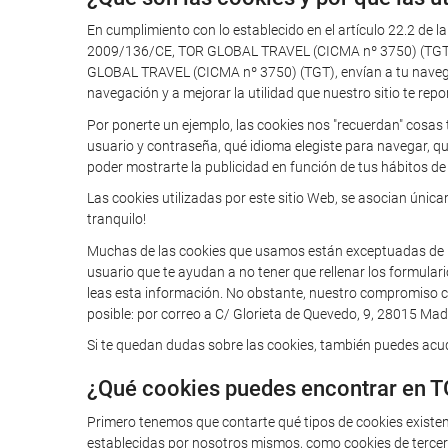
En cumplimiento con lo establecido en el artículo 22.2 de l
2009/136/CE, TOR GLOBAL TRAVEL (CICMA nº 3750) (TGT) te
GLOBAL TRAVEL (CICMA nº 3750) (TGT), envían a tu navegador
navegación y a mejorar la utilidad que nuestro sitio te repo
Por ponerte un ejemplo, las cookies nos "recuerdan" cosas 
usuario y contraseña, qué idioma elegiste para navegar, q
poder mostrarte la publicidad en función de tus hábitos de 
Las cookies utilizadas por este sitio Web, se asocian úni
tranquilo!
Muchas de las cookies que usamos están exceptuadas de la o
usuario que te ayudan a no tener que rellenar los formular
leas esta información. No obstante, nuestro compromiso con
posible: por correo a C/ Glorieta de Quevedo, 9, 28015 Madr
Si te quedan dudas sobre las cookies, también puedes acudi
¿Qué cookies puedes encontrar en 
Primero tenemos que contarte qué tipos de cookies existe
establecidas por nosotros mismos, como cookies de tercero