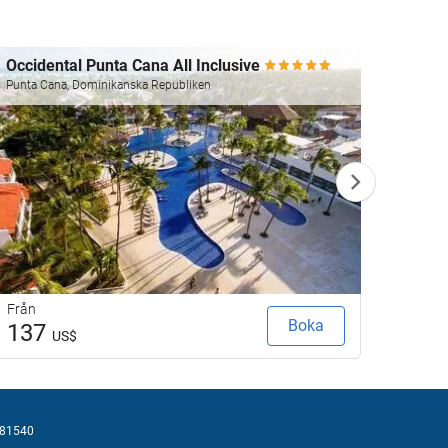
Occidental Punta Cana All Inclusive
Hotel
Inclu
Punta Cana, Dominikanska Republiken
Punta C
Från
Från
Boka
137
23
US$
81540