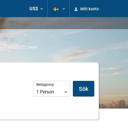
US$
Mitt konto
Beläggning
Beläggning
Sök
1
Person