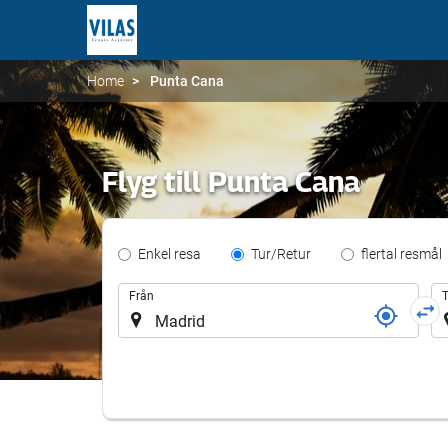
Home
Punta Cana
Flyg till Punta Cana
Tipo
Enkel resa
Tur/Retur
flertal resmål
de
Resa
Trayecto
Från
T