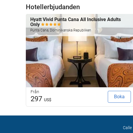
Hotellerbjudanden
Hyatt Vivid Punta Cana All Inclusive Adults
Only
Punta Cana, Dominikanska Republiken
Från
Boka
297
US$
Calle