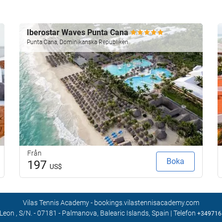
Iberostar Waves Punta Cana
Punta Cana, Dominikanska Republiken
Från
Boka
197
US$
Vilas Tennis Academy - bookings.vilastennisacademy.com
 Leon , S/N. - 07181 - Palmanova, Balearic Islands, Spain | Telefon
+349716