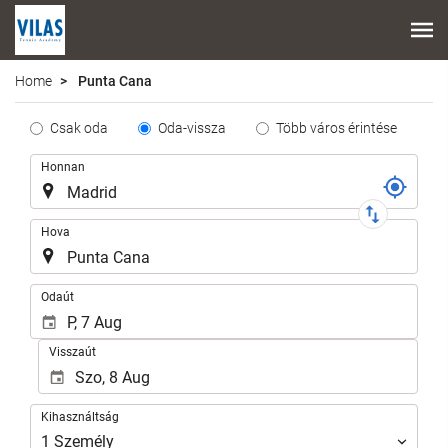
Home
Punta Cana
Tipo
Csak oda
Oda-vissza
Több város érintése
de
Útvonal
Honnan
Trayecto
Hova
.
Odaút
Visszaút
Kihasználtság
Kihasználtság
1
Személy