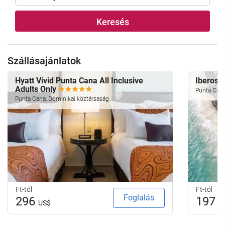
Keresés
Szállásajánlatok
Hyatt Vivid Punta Cana All Inclusive
Iberost
Adults Only
Punta Cana
Punta Cana, Dominikai köztársaság
Ft-tól
Ft-tól
Foglalás
296
197
US$
U