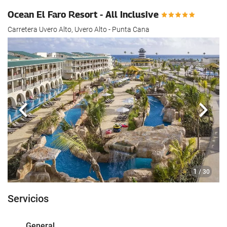
Ocean El Faro Resort - All Inclusive
Carretera Uvero Alto, Uvero Alto - Punta Cana
Anterior
Sigui
1
/ 30
Servicios
General