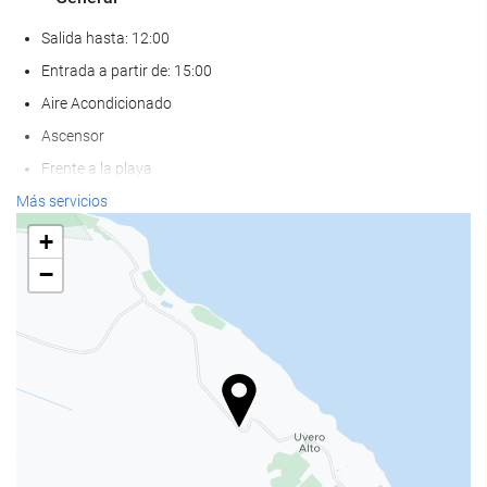
Salida hasta: 12:00
Entrada a partir de: 15:00
Aire Acondicionado
Ascensor
Frente a la playa
Adaptado para personas con movilidad reducida
Más servicios
Habitaciones No fumadores
+
No admite mascotas
−
Ocio y familias
Club infantil
Sala de juegos
Préstamo de material de juegos
Servicio de animación