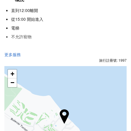
直到12:00離開
從15:00 開始進入
電梯
不允許寵物
食品與飲品
更多服務
旅行註冊號: 1997
單點餐廳
酒巴
+
館內咖啡店
−
接待服務
24 小時接待櫃檯
行李寄存
健康