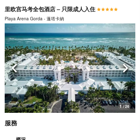
里欧宫马考全包酒店 – 只限成人入住
Playa Arena Gorda - 蓬塔卡納
上一頁
下一
1
/ 26
服務
概況