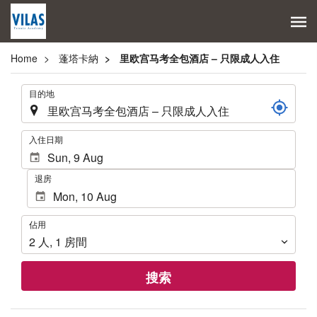
Home
蓬塔卡納
里欧宫马考全包酒店 – 只限成人入住
.
目的地
.
入住日期
退房
佔
佔用
用
2
人
,
1
房間
搜索