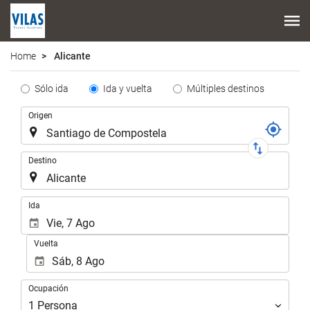
Home
Alicante
Tipo
Sólo ida
Ida y vuelta
Múltiples destinos
de
Trayecto
Origen
Trayecto
Destino
.
Ida
Vuelta
Ocupación
Ocupación
1
Persona