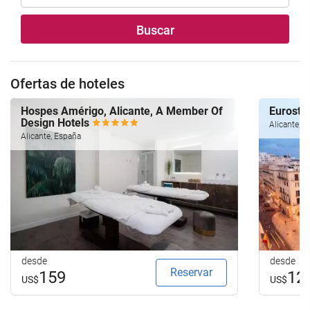
Buscar
Ofertas de hoteles
Hospes Amérigo, Alicante, A Member Of
Eurostar
Design Hotels
Alicante, 
Alicante, España
desde
desde
Reservar
159
12
US$
US$