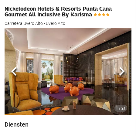
Nickelodeon Hotels & Resorts Punta Cana
Gourmet All Inclusive By Karisma
Carretera Uvero Alto - Uvero Alto
Vorige
Volg
1
/ 21
Diensten