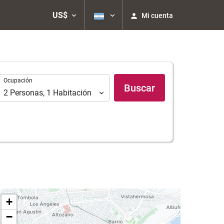
US$
Mi cuenta
Ocupación
Ocupación
Buscar
2
Personas
,
1
Habitación
+
−