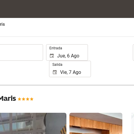
ris
.
Entrada
Salida
 Maris
Ver 25 fotos