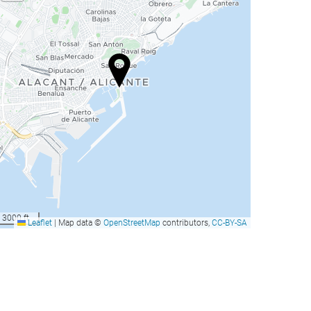
3000 ft
Leaflet
|
Map data ©
OpenStreetMap
contributors,
CC-BY-SA