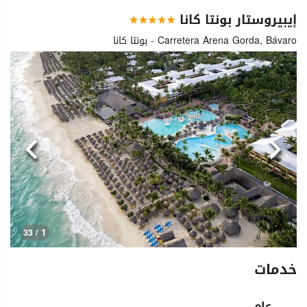
إيبيروستار بونتا كانا
Carretera Arena Gorda, Bávaro - بونتا كانا
السابق
التالي
1
/ 33
خدمات
عام