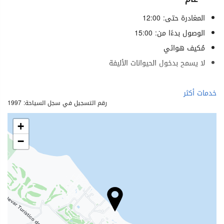
المغادرة حتى: 12:00
الوصول بدءًا من: 15:00
مُكيف هوائي
لا يسمح بدخول الحيوانات الأليفة
الرفاهية
خدمات أكثر
رقم التسجيل في سجل السياحة: 1997
مناشف المسبح
كراسي شاطئ كراسي استرخاء
+
مظلات شاطئية
−
منتجع صحي (Spa)
حمام (بخار)
ساونا
مسّاج
خدمات التجميل